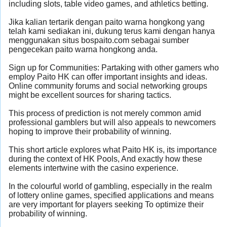
including slots, table video games, and athletics betting.
Jika kalian tertarik dengan paito warna hongkong yang
telah kami sediakan ini, dukung terus kami dengan hanya
menggunakan situs bospaito.com sebagai sumber
pengecekan paito warna hongkong anda.
Sign up for Communities: Partaking with other gamers who
employ Paito HK can offer important insights and ideas.
Online community forums and social networking groups
might be excellent sources for sharing tactics.
This process of prediction is not merely common amid
professional gamblers but will also appeals to newcomers
hoping to improve their probability of winning.
This short article explores what Paito HK is, its importance
during the context of HK Pools, And exactly how these
elements intertwine with the casino experience.
In the colourful world of gambling, especially in the realm
of lottery online games, specified applications and means
are very important for players seeking To optimize their
probability of winning.